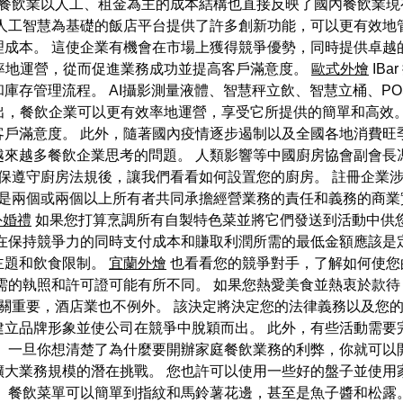
餐飲業以人工、租金為主的成本結構也直接反映了國內餐飲業現有模
工智慧為基礎的飯店平台提供了許多創新功能，可以更有效地管理
理成本。 這使企業有機會在市場上獲得競爭優勢，同時提供卓越
效率地運營，從而促進業務成功並提高客戶滿意度。
歐式外燴
IB
庫存管理流程。 AI攝影測量液體、智慧秤立飲、智慧立桶、P
推出，餐飲企業可以更有效率地運營，享受它所提供的簡單和高效。 
客戶滿意度。 此外，隨著國內疫情逐步遏制以及全國各地消費旺
越來越多餐飲企業思考的問題。 人類影響等中國廚房協會副會長
保遵守廚房法規後，讓我們看看如何設置您的廚房。 註冊企業
業是兩個或兩個以上所有者共同承擔經營業務的責任和義務的商
外婚禮
如果您打算烹調所有自製特色菜並將它們發送到活動中供您的
 在保持競爭力的同時支付成本和賺取利潤所需的最低金額應該是
主題和飲食限制。
宜蘭外燴
也看看您的競爭對手，了解如何使您
需的執照和許可證可能有所不同。 如果您熱愛美食並熱衷於款
關重要，酒店業也不例外。 該決定將決定您的法律義務以及您
建立品牌形象並使公司在競爭中脫穎而出。 此外，有些活動需要
 一旦你想清楚了為什麼要開辦家庭餐飲業務的利弊，你就可以
擴大業務規模的潛在挑戰。 您也許可以使用一些好的盤子並使用
 餐飲菜單可以簡單到指紋和馬鈴薯花邊，甚至是魚子醬和松露