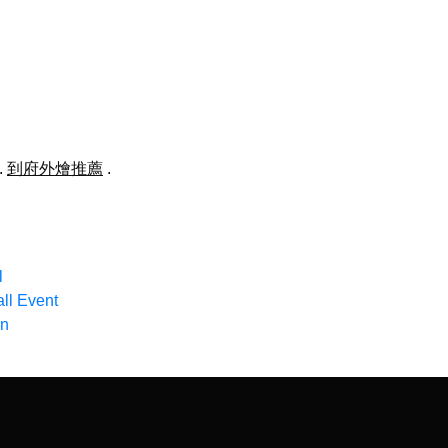
.
到府外燴推薦
.
l
ll Event
on