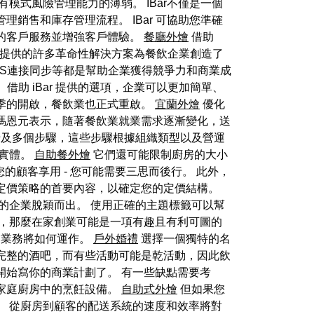
式風險管理能力的薄弱。 IBar不僅是一個
銷售和庫存管理流程。 IBar 可協助您準確
的客戶服務並增強客戶體驗。
餐廳外燴
借助
ar 提供的許多革命性解決方案為餐飲企業創造了
OS連接同步等都是幫助企業獲得競爭力和商業成
借助 iBar 提供的選項，企業可以更加簡單、
季的開啟，餐飲業也正式重啟。
宜蘭外燴
優化
馮恩元表示，隨著餐飲業就業需求逐漸變化，送
涉及多個步驟，這些步驟根據組織類型以及營運
業實體。
自助餐外燴
它們還可能限制廚房的大小
顧客享用 - 您可能需要三思而後行。 此外，
定價策略的首要內容，以確定您的定價結構。
的企業脫穎而出。 使用正確的主題標籤可以幫
待，那麼在家創業可能是一項有趣且有利可圖的
的業務將如何運作。
戶外婚禮
選擇一個獨特的名
完整的酒吧，而有些活動可能是乾活動，因此飲
開始寫你的商業計劃了。 有一些缺點需要考
家庭廚房中的烹飪設備。
自助式外燴
但如果您
。 從廚房到顧客的配送系統的速度和效率將對