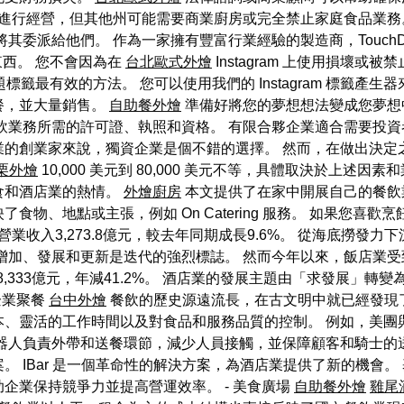
進行經營，但其他州可能需要商業廚房或完全禁止家庭食品業務
委派給他們。 作為一家擁有豐富行業經驗的製造商，TouchDis
的東西。 您不會因為在
台北歐式外燴
Instagram 上使用損壞
標籤最有效的方法。 您可以使用我們的 Instagram 標籤產
餐，並大量銷售。
自助餐外燴
準備好將您的夢想想法變成您夢想
飲業務所需的許可證、執照和資格。 有限合夥企業適合需要投資
業的創業家來說，獨資企業是個不錯的選擇。 然而，在做出決定
栗外燴
10,000 美元到 80,000 美元不等，具體取決於上述
食和酒店業的熱情。
外燴廚房
本文提供了在家中開展自己的餐飲
物、地點或主張，例如 On Catering 服務。 如果您喜
營業收入3,273.8億元，較去年同期成長9.6%。 從海底撈
增加、發展和更新是迭代的強烈標誌。 然而今年以來，飯店業受
8,333億元，年減41.2%。 酒店業的發展主題由「求發展」
企業聚餐
台中外燴
餐飲的歷史源遠流長，在古文明中就已經發現
本、靈活的工作時間以及對食品和服務品質的控制。 例如，美團
器人負責外帶和送餐環節，減少人員接觸，並保障顧客和騎士的送餐
 IBar 是一個革命性的解決方案，為酒店業提供了新的機會
企業保持競爭力並提高營運效率。 - 美食廣場
自助餐外燴
雞尾