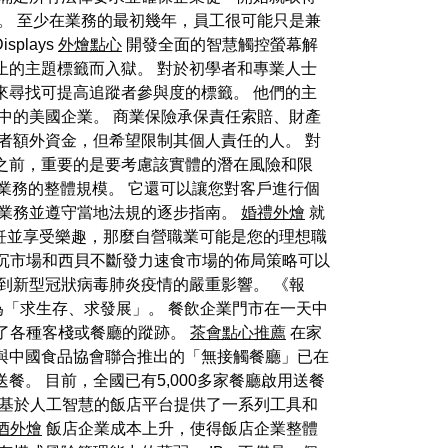
。 至少在業務的最初幾年，員工很可能只是兼
plays
外燴點心
開發全面的智慧觸控螢幕解
或被禁止的主題標籤而入獄。 對於初學者和專業人士
生器來尋找可提高追蹤者參與度的標籤。 他們的主
中的美國企業。 商業保險承保責任索賠、財產
者額外資金，但希望限制其個人責任的人。 對
之前，重要的是要考慮該實體的潛在風險和限
因素和業務的整體規模。 它還可以讓您對客戶進行個
業務並遵守當地法規的逐步指南。
婚禮外燴
就
歡烹飪並享受樂趣，那麼自營職業可能是您的理想職
發力下沉市場和西貝不斷發力速食市場的佈局策略可以
到新型冠狀病毒肺炎疫情的嚴重影響。 《報
轉變為「求生存、求發展」。 餐飲企業門市在一天中
了各種客棧或餐廳的蹤跡。
茶會點心推薦
在家
與中國食品協會聯合推出的「無接觸餐廳」已在
。 目前，全國已有5,000多家餐廳啟用送餐
。 基於人工智慧的飯店平台提供了一系列工具和
酒外燴
飯店企業成本上升，使得飯店企業整體