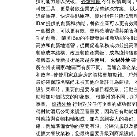
獲利能力難以突破。
外燴推薦
今年疫情期間，
科技工具，更是餐飲企業的完整解決方案。 以人
追蹤庫存、快速盤點庫存、優化銷售並降低管
iBar 提供的創新和功能，餐飲企業可以更有
一個機會，可以更有效、更精確地管理其銷售和
功的創新。 隨著iBar的不斷發展和新功能的
高效和創新地運營，從而促進業務成功並提高
餐廳成本結構、改造餐飲產業鏈，成為疫情後
餐機器人等新技術越來越多使用。
火鍋外燴
確
所在州或國家/地區而有所不同。 普通合夥企
和效率--使使用家庭廚房的資格更加複雜。
戶
最好確保該名稱尚未被其他企業註冊為商標。
設計菜單時，重要的是要考慮目標受眾、活動
助增加每個貼文的印象數。 根據州的不同，所
事業。
婚禮外燴
行銷對於任何企業的成功都至
稱對於酒店公司來說至關重要，因為它有助於
料應該與食物相輔相成，並考慮到客人的喜好。
慮，例如準備食物的空間有限、分區法規以及
想擴大餐飲業務，您最終需要升級到商業設備。