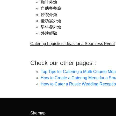
咖啡外燴
自助餐餐廳
醫院外燴
慶功宴外燴
早午餐外燴
外燴經驗
Catering Logistics Ideas for a Seamless Event
Check our other pages :
Top Tips for Catering a Multi-Course Mea
How to Create a Catering Menu for a Sma
How to Cater a Rustic Wedding Recepti
Sitemap