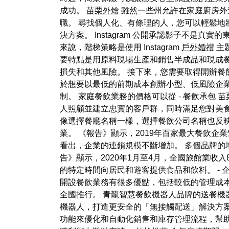
成功。
苗栗外燴
雖然一些州允許在家庭廚房外
職。 尋找個人化、有條理的人，您可以輕鬆地將其
決方案。 Instagram 公開承認影子不是真實
來說，階梯策略是使用 Instagram
戶外婚禮
主題
要特點是用原料現場生產和銷售半成品和現成
損失和其他風險。 接下來，您需要取得開辦餐
於想要以最低的前期成本創辦小型、低風險企
制。 家庭餐飲業務的價格可以從 - 餐飲承包
苗
人照顧並建立忠實的客戶群，同時滿足您對美
像選擇餐廳名稱一樣，選擇餐飲公司名稱也反映了食
業。 《報告》顯示，2019年百家最大餐飲企業
看出，企業的連鎖規模不斷增加。 多個品牌的
告》顯示，2020年1月至4月，全國旅館業收入
的特定時間向居民和遊客提供食品和飲料。 - 
開設餐飲業務有很多優點，包括較低的管理成
全國推行。 青龍智慧餐飲機器人品牌的送餐機
機器人，打造更安全的「無接觸配送」解決方案。
功能來優化和自動化銷售和庫存管理流程，幫助